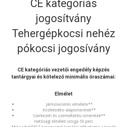
CE kategóriás
jogosítvány
Tehergépkocsi nehéz
pókocsi jogosívány
CE kategóriás vezetői engedély képzés
tantárgyai és kötelező minimális óraszámai:
Elmélet
Járművezetés elmélete**
Közlekedési alapismeretek**
Szerkezeti és üzemeltetési ismeretek**
Hatósági elméleti vizsga 50 perc
**Az eduKRESZ tananyagok tanulási időtartama a tanuló