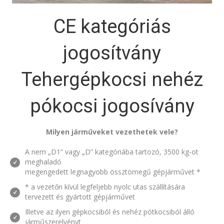
CE kategóriás
jogosítvány
Tehergépkocsi nehéz
pókocsi jogosívány
Milyen járműveket vezethetek vele?
A nem „D1” vagy „D” kategóriába tartozó, 3500 kg-ot
meghaladó
megengedett legnagyobb össztömegű gépjárművet *
* a vezetőn kívül legfeljebb nyolc utas szállítására
tervezett és gyártott gépjárművet
Illetve az ilyen gépkocsiból és nehéz pótkocsiból álló
járműszerelvényt