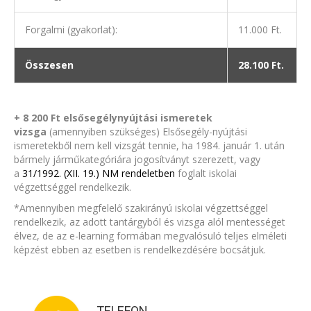
Forgalmi (gyakorlat):
11.000 Ft.
Összesen
28.100 Ft.
+ 8 200 Ft elsősegélynyújtási ismeretek
vizsga
(amennyiben szükséges) Elsősegély-nyújtási
ismeretekből nem kell vizsgát tennie, ha 1984. január 1. után
bármely járműkategóriára jogosítványt szerezett, vagy
a
31/1992. (XII. 19.) NM rendeletben
foglalt iskolai
végzettséggel rendelkezik.
*Amennyiben megfelelő szakirányú iskolai végzettséggel
rendelkezik, az adott tantárgyból és vizsga alól mentességet
élvez, de az e-learning formában megvalósuló teljes elméleti
képzést ebben az esetben is rendelkezdésére bocsátjuk.
TELEFON