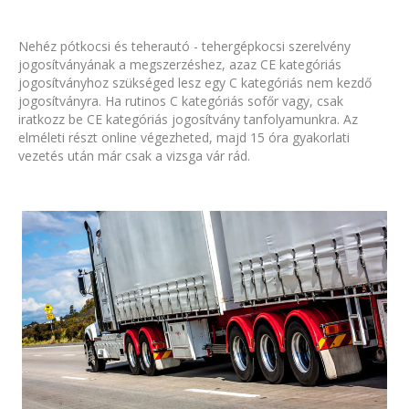
Nehéz pótkocsi és teherautó - tehergépkocsi szerelvény
jogosítványának a megszerzéshez, azaz CE kategóriás
jogosítványhoz szükséged lesz egy C kategóriás nem kezdő
jogosítványra. Ha rutinos C kategóriás sofőr vagy, csak
iratkozz be CE kategóriás jogosítvány tanfolyamunkra. Az
elméleti részt online végezheted, majd 15 óra gyakorlati
vezetés után már csak a vizsga vár rád.