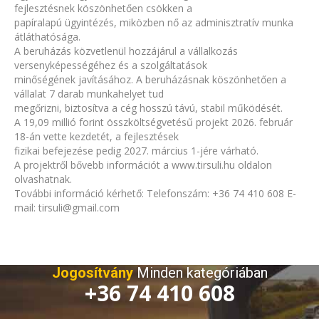
fejlesztésnek köszönhetően csökken a
papíralapú ügyintézés, miközben nő az adminisztratív munka
átláthatósága.
A beruházás közvetlenül hozzájárul a vállalkozás
versenyképességéhez és a szolgáltatások
minőségének javításához. A beruházásnak köszönhetően a
vállalat 7 darab munkahelyet tud
megőrizni, biztosítva a cég hosszú távú, stabil működését.
A 19,09 millió forint összköltségvetésű projekt 2026. február
18-án vette kezdetét, a fejlesztések
fizikai befejezése pedig 2027. március 1-jére várható.
A projektről bővebb információt a www.tirsuli.hu oldalon
olvashatnak.
További információ kérhető: Telefonszám: +36 74 410 608 E-
mail:
tirsuli@gmail.com
Jogosítvány
Minden kategóriában
+36 74 410 608