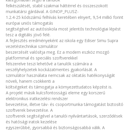
felkészülését, stabil szakmai háttérrel és összeszokott
munkatársi gárdával. A GINOP_PLUSZ-
1.2.4-25 kódszámú felhívás keretében elnyert, 9,54 millió forint
európai uniós támogatás
segítségével az autósiskola most jelentős technológiai lépést
tesz a digitális jövő felé.
A fejlesztés eredményeként az iskola egy Ediser Simu Supra
vezetéstechnikai szimulátor
beszerzését valósítja meg. Ez a modern eszköz mozgó
platformmal és speciális szoftverekkel
felszerelve teszi lehetővé a tanulók számára a
veszélyhelyzetek kockázatmentes gyakorlását. A
szimulátor használata nemcsak az oktatás hatékonyságát
növeli, hanem csökkenti a
költségeket és támogatja a környezettudatos képzést is.
A projekt másik kulcsfontosságú eleme egy korszerű
elektronikus iratkezelési rendszer
bevezetése, illetve táv- és csoportmunka támogatást biztosító
szoftverek bevezetése. A
szoftverek segítségével a tanulói nyilvántartások, szerződések
és hatósági iratok kezelése
egyszerűbbé, gyorsabbá és biztonságosabbá válik. A