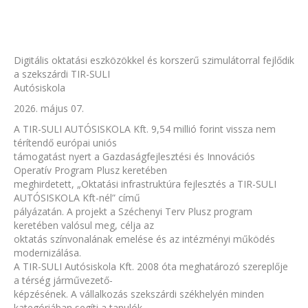
Digitális oktatási eszközökkel és korszerű szimulátorral fejlődik
a szekszárdi TIR-SULI
Autósiskola
2026. május 07.
A TIR-SULI AUTÓSISKOLA Kft. 9,54 millió forint vissza nem
térítendő európai uniós
támogatást nyert a Gazdaságfejlesztési és Innovációs
Operatív Program Plusz keretében
meghirdetett, „Oktatási infrastruktúra fejlesztés a TIR-SULI
AUTÓSISKOLA Kft-nél” című
pályázatán. A projekt a Széchenyi Terv Plusz program
keretében valósul meg, célja az
oktatás színvonalának emelése és az intézményi működés
modernizálása.
A TIR-SULI Autósiskola Kft. 2008 óta meghatározó szereplője
a térség járművezető-
képzésének. A vállalkozás szekszárdi székhelyén minden
kategóriában segíti a tanulók