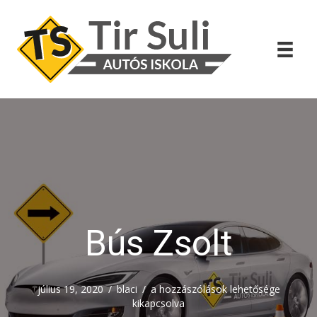
Bús Zsolt
Bús
július 19, 2020
/
blaci
/
a hozzászólások lehetősége
Zsolt
kikapcsolva
bejegyzéshez