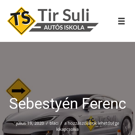
Sebestyén Ferenc
Sebestyén
július 19, 2020
/
blaci
/
a hozzászólások lehetősége
Ferenc
kikapcsolva
bejegyzéshez