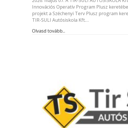
2026. május 07. A TIR-SULI AUTÓSISKOLA Kft. 
Innovációs Operatív Program Plusz keretében
projekt a Széchenyi Terv Plusz program ker
TIR-SULI Autósiskola Kft.…
Olvasd tovább...