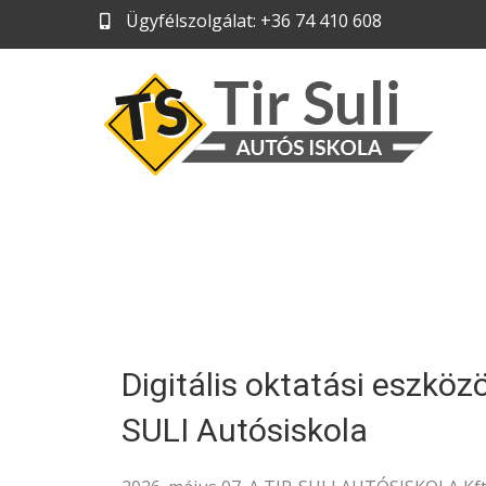
Ügyfélszolgálat: +36 74 410 608
Digitális oktatási eszközö
SULI Autósiskola