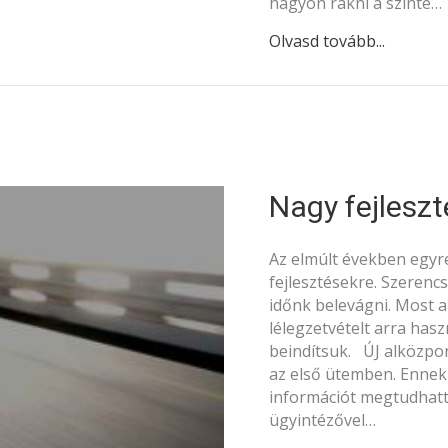
nagyon rakni a szinte…
Olvasd tovább...
Nagy fejlesz
Az elmúlt években egyr
fejlesztésekre. Szerenc
időnk belevágni. Most a
lélegzetvételt arra hasz
beindítsuk. ÚJ alközpo
az első ütemben. Enne
információt megtudhatt
ügyintézővel…