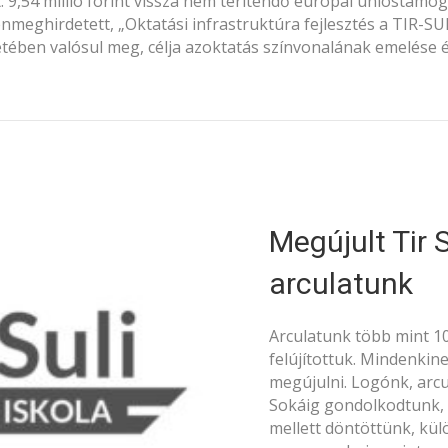
9,54 millió forint vissza nem térítendő európai unióstámog
meghirdetett, „Oktatási infrastruktúra fejlesztés a TIR-S
etében valósul meg, célja azoktatás színvonalának emelése 
Megújult Tir 
arculatunk
Arculatunk több mint 10 é
felújítottuk. Mindenkine
megújulni. Logónk, arcul
Sokáig gondolkodtunk, h
mellett döntöttünk, kül