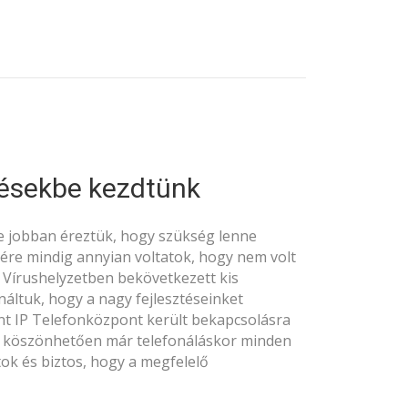
tésekbe kezdtünk
e jobban éreztük, hogy szükség lenne
sére mindig annyian voltatok, hogy nem volt
 Vírushelyzetben bekövetkezett kis
náltuk, hogy a nagy fejlesztéseinket
nt IP Telefonközpont került bekapcsolásra
k köszönhetően már telefonáláskor minden
ok és biztos, hogy a megfelelő