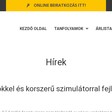
ONLINE BEIRATKOZÁS ITT!
KEZDŐ OLDAL
TANFOLYAMOK
ÁRLISTA
Hírek
kkel és korszerű szimulátorral fej