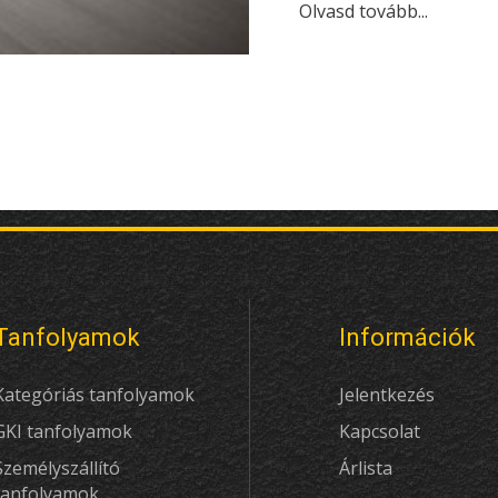
Olvasd tovább...
Tanfolyamok
Információk
Kategóriás tanfolyamok
Jelentkezés
GKI tanfolyamok
Kapcsolat
Személyszállító
Árlista
tanfolyamok