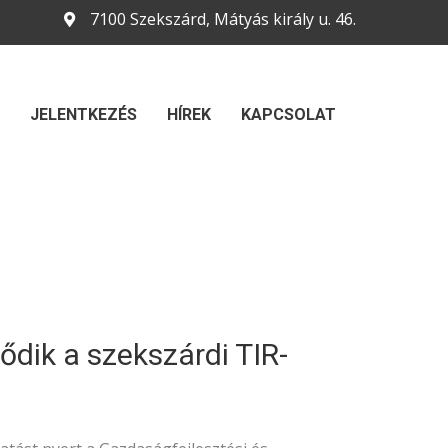
7100 Szekszárd, Mátyás király u. 46.
JELENTKEZÉS
HÍREK
KAPCSOLAT
lődik a szekszárdi TIR-