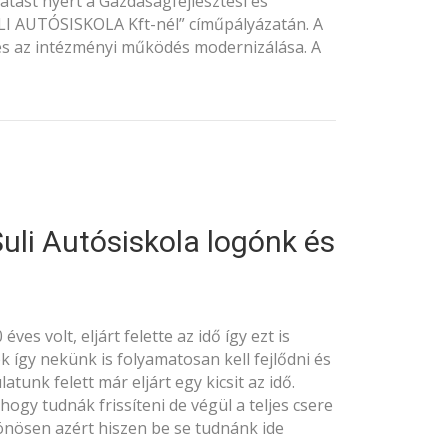
atást nyert a Gazdaságfejlesztési és
ULI AUTÓSISKOLA Kft-nél” címűpályázatán. A
és az intézményi működés modernizálása. A
Suli Autósiskola logónk és
ves volt, eljárt felette az idő így ezt is
k így nekünk is folyamatosan kell fejlődni és
atunk felett már eljárt egy kicsit az idő.
ogy tudnák frissíteni de végül a teljes csere
önösen azért hiszen be se tudnánk ide